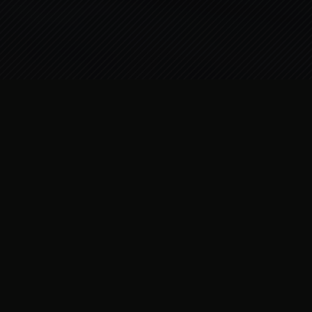
LA CUCINA
È
L’ANIMA DELL’
ESPERIENZA
Benvenuti da Terrazza Galloni,
dove la cucina moderna a Langhirano abbraccia
le ricette tradizionali in un panorama senza pari.