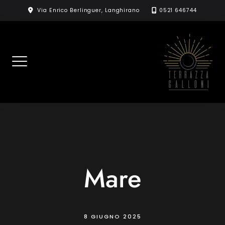
Skip
Via Enrico Berlinguer, Langhirano
0521 646744
to
content
Mare
8 GIUGNO 2025