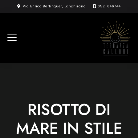
Skip
Via Enrico Berlinguer, Langhirano
0521 646744
to
content
RISOTTO DI
MARE IN STILE